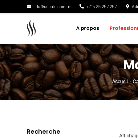
info@secafe.com.tn
+216 26 257 257
Adr
A propos
Profession
Ma
Accueil
Ca
Recherche
Affichag