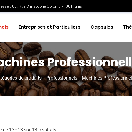
esse : 05, Rue Christophe Colomb – 1001 Tunis
nels
Entreprises et Particuliers
Capsules
Th
chines Professionnel
tégories de produits
Professionnels
Machines Professionnel
e de 13–13 sur 13 résultats