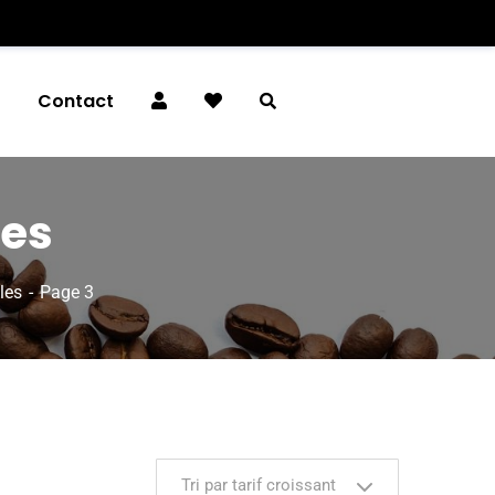
é
Contact
les
les
Page 3
Tri par tarif croissant