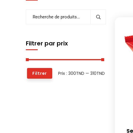
Filtrer par prix
Prix :
300TND
—
310TND
Filtrer
Se