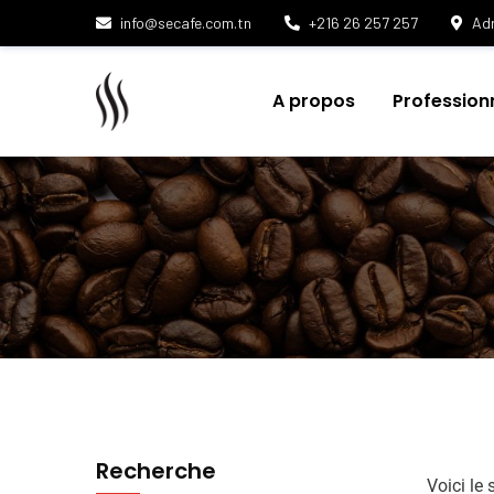
info@secafe.com.tn
+216 26 257 257
Adr
A propos
Profession
Recherche
Voici le 