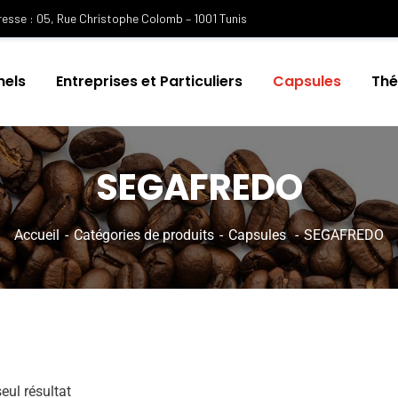
esse : 05, Rue Christophe Colomb – 1001 Tunis
nels
Entreprises et Particuliers
Capsules
Th
SEGAFREDO
Accueil
Catégories de produits
Capsules
SEGAFREDO
seul résultat