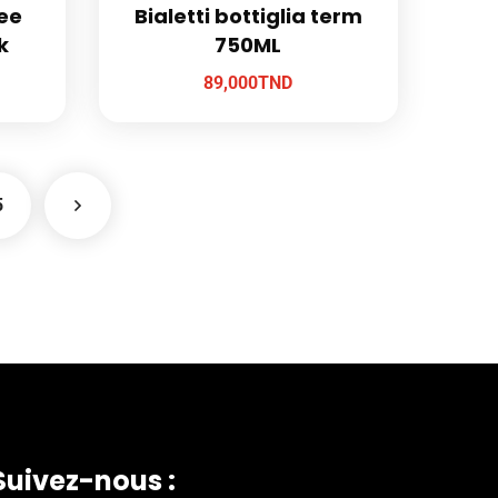
fee
Bialetti bottiglia term
k
750ML
89,000
TND
5
Suivez-nous :