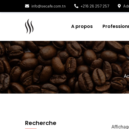
info@secafe.com.tn
+216 26 257 257
Adr
A propos
Profession
Ac
Recherche
Affichag