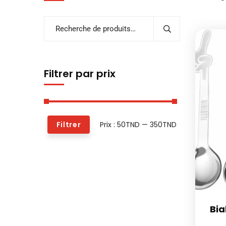
Filtrer par prix
Prix :
50TND
—
350TND
Filtrer
Bia