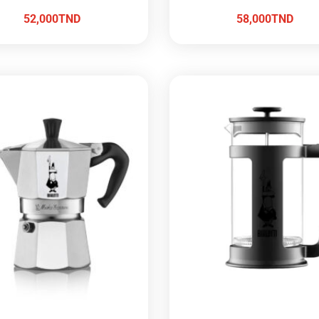
52,000
TND
58,000
TND