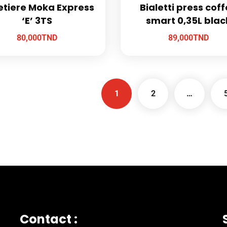
etiere Moka Express
Bialetti press cof
‘E’ 3TS
smart 0,35L blac
80,000
TND
89,000
TND
1
2
…
Contact :