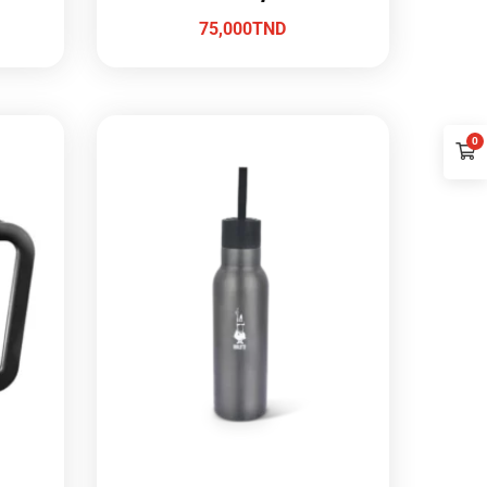
75,000
TND
0