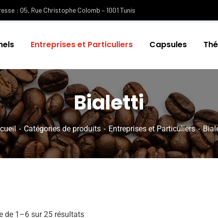
esse : 05, Rue Christophe Colomb – 1001 Tunis
nels
Entreprises et Particuliers
Capsules
Th
Bialetti
cueil
Catégories de produits
Entreprises et Particuliers
Biale
e de 1–6 sur 25 résultats