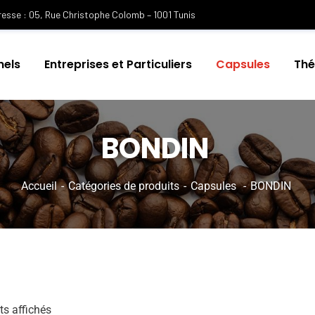
esse : 05, Rue Christophe Colomb – 1001 Tunis
nels
Entreprises et Particuliers
Capsules
Th
BONDIN
Accueil
Catégories de produits
Capsules
BONDIN
ts affichés