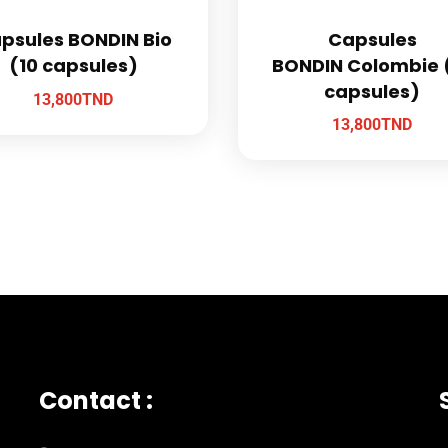
psules BONDIN Bio
Capsules
(10 capsules)
BONDIN Colombie 
capsules)
13,800
TND
13,800
TND
Contact :