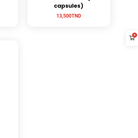
capsules)
13,500
TND
0