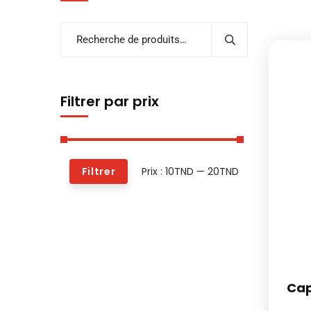
Filtrer par prix
Prix :
10TND
—
20TND
Filtrer
Cap