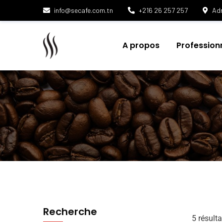
info@secafe.com.tn
+216 26 257 257
Adr
A propos
Profession
Recherche
5 résulta