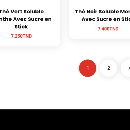
Thé Vert Soluble
Thé Noir Soluble Me
nthe Avec Sucre en
Avec Sucre en Sti
Stick
7,400
TND
7,250
TND
1
2