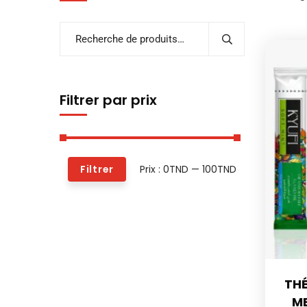
Filtrer par prix
Prix :
0TND
—
100TND
Filtrer
THÉ
M