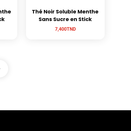
nthe
Thé Noir Soluble Menthe
ck
Sans Sucre en Stick
7,400
TND