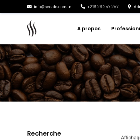
info@secafe.com.tn
+216 26 257 257
Adr
A propos
Profession
Recherche
Affichag