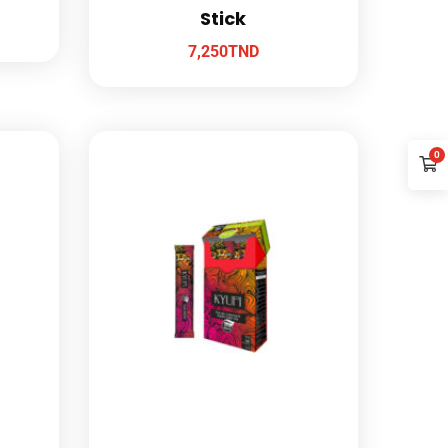
Stick
7,250
TND
0