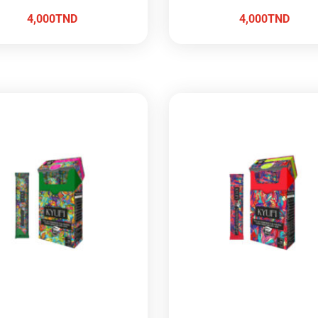
4,000
TND
4,000
TND