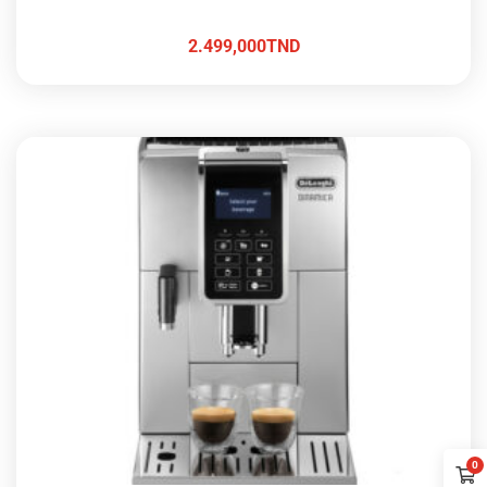
2.499,000
TND
0