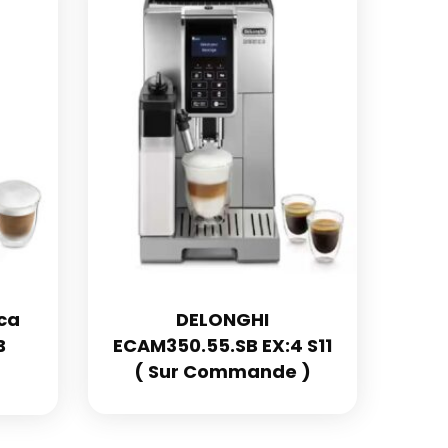
ca
DELONGHI
B
ECAM350.55.SB EX:4 S11
( Sur Commande )