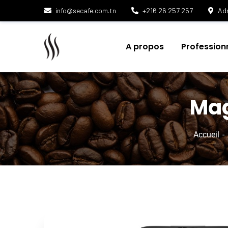
info@secafe.com.tn
+216 26 257 257
Adr
A propos
Profession
Mag
Accueil