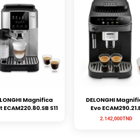
LONGHI Magnifica
DELONGHI Magnifi
t ECAM220.80.SB S11
Evo ECAM290.21.
2.142,000
TND