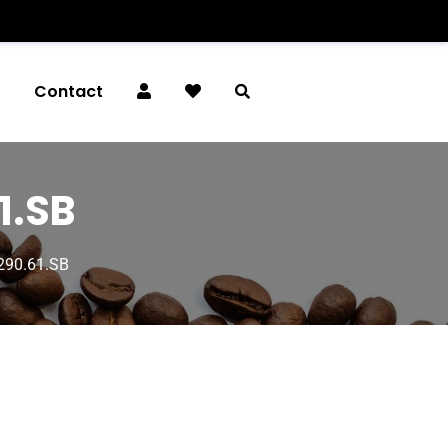
é
Contact
1.SB
290.61.SB