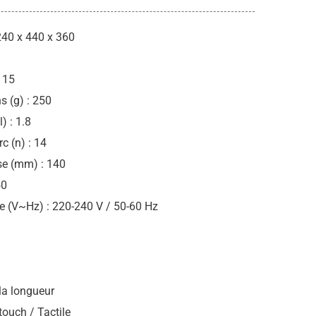
240 x 440 x 360
 15
s (g) : 250
) : 1.8
c (n) : 14
se (mm) : 140
50
 (V~Hz) : 220-240 V / 50-60 Hz
 la longueur
ouch / Tactile