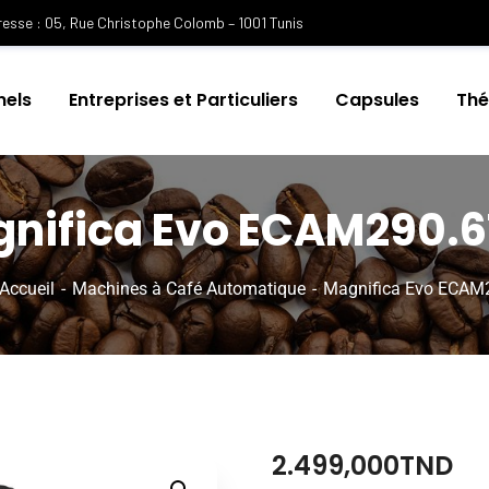
esse : 05, Rue Christophe Colomb – 1001 Tunis
nels
Entreprises et Particuliers
Capsules
Th
nifica Evo ECAM290.6
Accueil
Machines à Café Automatique
Magnifica Evo ECAM
2.499,000
TND