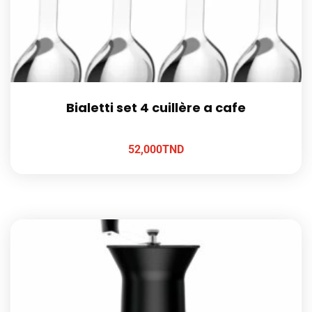
Bialetti set 4 cuillère a cafe
52,000
TND