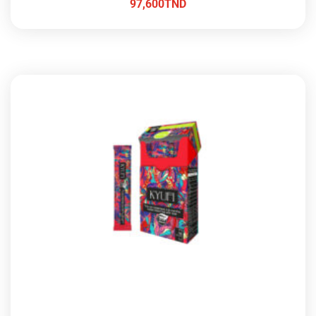
97,600
TND