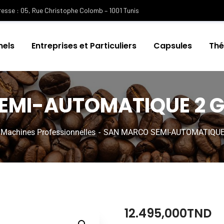
esse : 05, Rue Christophe Colomb – 1001 Tunis
nels
Entreprises et Particuliers
Capsules
Th
EMI-AUTOMATIQUE 2 G
Machines Professionnelles
SAN MARCO SEMI-AUTOMATIQUE 
12.495,000
TND