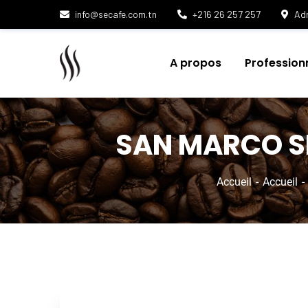
info@secafe.com.tn
+216 26 257 257
Adr
A propos
Profession
SAN MARCO S
Accueil
Accueil