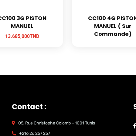
CC100 3G PISTON
CC100 4G PISTO
MANUEL
MANUEL ( Sur
Commande)
13.685,000
TND
Contact :
05, Rue Christophe Colomb – 1001 Tunis
+216 26 257 257