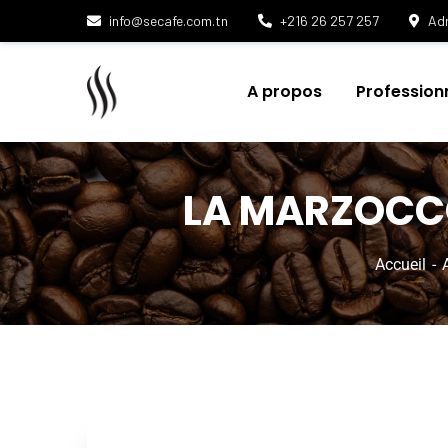
info@secafe.com.tn
+216 26 257 257
Adr
A propos
Profession
LA MARZOCCO
Accueil