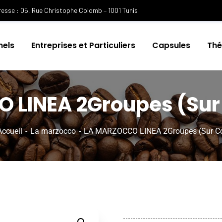
esse : 05, Rue Christophe Colomb – 1001 Tunis
nels
Entreprises et Particuliers
Capsules
Th
 LINEA 2Groupes (S
Accueil
La marzocco
LA MARZOCCO LINEA 2Groupes (Sur 