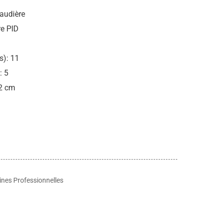
audière
re PID
s): 11
: 5
22 cm
nes Professionnelles