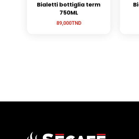
Bialetti bottiglia term
Bi
750ML
89,000
TND