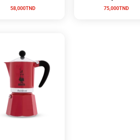
58,000
TND
75,000
TND