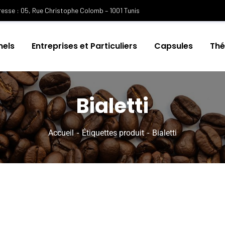
esse : 05, Rue Christophe Colomb – 1001 Tunis
nels
Entreprises et Particuliers
Capsules
Th
Bialetti
Accueil
Étiquettes produit
Bialetti