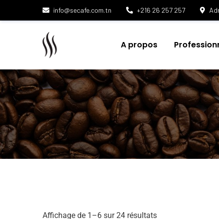
info@secafe.com.tn
+216 26 257 257
Adr
A propos
Profession
Affichage de 1–6 sur 24 résultats