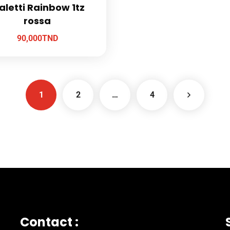
aletti Rainbow 1tz
rossa
90,000
TND
1
2
…
4
Contact :