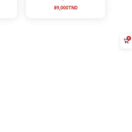
89,000
TND
0